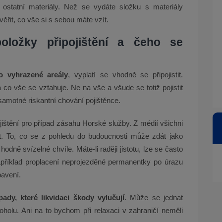
ostatní materiály. Než se vydáte složku s materiály
věřit, co vše si s sebou máte vzít.
 položky připojištění a čeho se
o vyhrazené areály
, vyplatí se vhodně se připojistit.
a co vše se vztahuje. Ne na vše a všude se totiž pojistit
samotné riskantní chování pojištěnce.
ojištění pro případ zásahu Horské služby. Z médií všichni
. To, co se z pohledu do budoucnosti může zdát jako
dně svízelné chvíle. Máte-li raději jistotu, lze se často
o například proplacení neprojezděné permanentky po úrazu
bavení.
pady, které likvidaci škody vylučují
. Může se jednat
holu. Ani na to bychom při relaxaci v zahraničí neměli