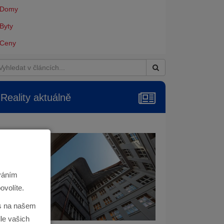
Domy
Byty
Ceny
Reality aktuálně
ováním
ovolíte.
ás na našem
le vašich