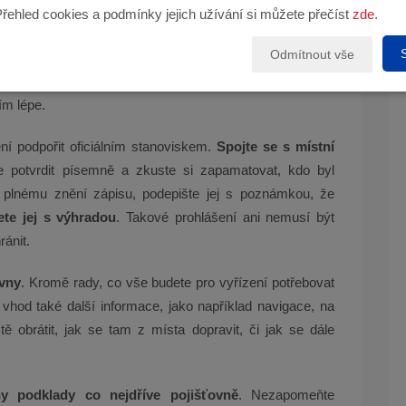
Přehled cookies a podmínky jejich užívání si můžete přečíst
zde
.
nich co nejvíce informací. Pokud jsou to krajané nebo
Odmítnout vše
emné prohlášení
. Pokud ne, požádejte o pomoc někoho,
pojišťovnu nebyl pouhým přeludem, vezměte si na něj
tím lépe.
ení podpořit oficiálním stanoviskem.
Spojte se s místní
še potvrdit písemně a zkuste si zapamatovat, kdo byl
plnému znění zápisu, podepište jej s poznámkou, že
ete jej s výhradou
. Takové prohlášení ani nemusí být
ánit.
ovny
. Kromě rady, co vše budete pro vyřízení potřebovat
t vhod také další informace, jako například navigace, na
ě obrátit, jak se tam z místa dopravit, či jak se dále
y podklady co nejdříve pojišťovně
. Nezapomeňte