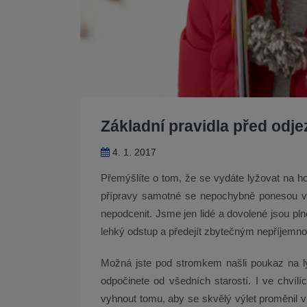
Základní pravidla před odje
4. 1. 2017
Přemýšlíte o tom, že se vydáte lyžovat na ho
přípravy samotné se nepochybně ponesou ve 
nepodcenit. Jsme jen lidé a dovolené jsou plné
lehký odstup a předejít zbytečným nepříjemno
Možná jste pod stromkem našli poukaz na lyž
odpočinete od všedních starostí. I ve chvíl
vyhnout tomu, aby se skvělý výlet proměnil v