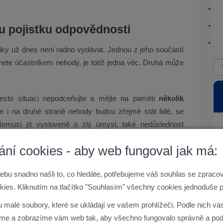
u pojistku odpovědnosti
liky už dnes není radno vydávat. Jednou z jeho součástí
anete účastníkem nehody, je totiž jedna věc. Druhá může
Přesto situaci nepodceňujte a mějte na paměti
několik
že i na druhé straně nehody budou zřejmě stát lidé, se
Nemusí jít vysloveně o zlý úmysl, také nedůslednost
ání cookies - aby web fungoval jak má:
ebu snadno našli to, co hledáte, potřebujeme váš souhlas se zprac
 nehodu. Není třeba panikařit. V první řadě taste telefon
ies. Kliknutím na tlačítko "Souhlasím" všechny cookies jednoduše p
ější fotodokumentaci celé situace
. Pro jednoduché
u malé soubory, které se ukládají ve vašem prohlížeči. Podle nich v
 věci například zapnout si zobrazení data ve fotografii,
e a zobrazíme vám web tak, aby všechno fungovalo správně a pod
stit ze souboru dat zvaného „Exif“.