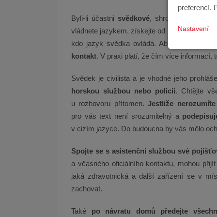
preferencí. 
Byli-li účastni
svědkové
, shromážděte i od 
Nastavení
vládnete jazykem, získejte od nich třeba i
pís
kdo jazyk svědka ovládá. Aby svědek pro 
kontakt
. V praxi platí, že čím více informací, 
Svědek je civilista a je vhodné jeho prohláš
horskou službou nebo policií
. Chtějte v
u rozhovoru přítomen.
Jestliže nerozumíte
pro vás text není srozumitelný a
podepisuj
v cizím jazyce. Do budoucna by vás mělo ochr
Spojte se s asistenční službou své pojišť
a včasného oficiálního kontaktu, mohou přijí
jaká zdravotnická a další zařízení se v míst
zachovat.
Také
po návratu domů předejte všechn