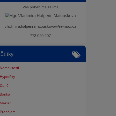
Váš příběh mě zajímá
vladimira.halperinmatouskova@re-max.cz
773 020 207
Štítky
Nemovitosti
Hypotéky
Daně
Banka
Makléř
Pronájem