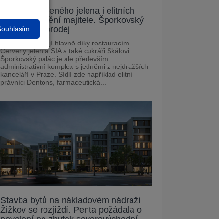
Domov Červeného jelena i elitních
právníků změní majitele. Šporkovský
palác je na prodej
Souhlasím
Pražané ho znají hlavně díky restauracím
Červený jelen a SIA a také cukráři Skálovi.
Šporkovský palác je ale především
administrativní komplex s jedněmi z nejdražších
kanceláří v Praze. Sídlí zde například elitní
právníci Dentons, farmaceutická...
Stavba bytů na nákladovém nádraží
Žižkov se rozjíždí. Penta požádala o
povolení na zbytek severovýchodní