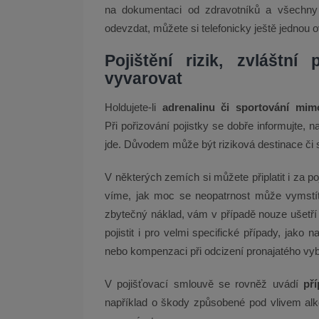
na dokumentaci od zdravotníků a všechny 
odevzdat, můžete si telefonicky ještě jednou o
Pojištění rizik, zvláštní
vyvarovat
Holdujete-li
adrenalinu či sportování mim
Při pořizování pojistky se dobře informujte, n
jde. Důvodem může být riziková destinace či 
V některých zemích si můžete připlatit i za p
víme, jak moc se neopatrnost může vymstít
zbytečný náklad, vám v případě nouze ušetří ho
pojistit i pro velmi specifické případy, jak
nebo kompenzaci při odcizení pronajatého vy
V pojišťovací smlouvě se rovněž uvádí
pří
například o škody způsobené pod vlivem alko