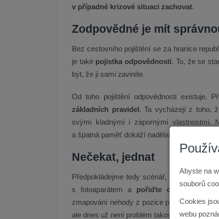
v případné krizové situaci zachovat
.
Zodpovědné je mít správno
Bez cestovního pojištění se za hranice repub
je také
pojistka odpovědnosti
. To, že se st
být, že ji sami zaviníte.
Od toho pojištění odpovědnosti existuje. 
základních pravidel
. Ta vycházejí z toho, 
svými kladnými i zápornými vlastnostmi. 
a špatná paměť dokáží nadělat paseku.
Použív
Nečekat, jednat
Abyste na w
Předpokládejme tedy scénář, kdy jste zavinili
souborů cook
s fotoaparátem a
pořiďte co nejdůkladn
Cookies jso
zmapování nehody z pozice pojišťovny není od
webu poznám
ale dnes už není problém takovou informaci zji