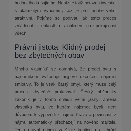
budoucího kupujícího. Nabízíte totiž hotovou investici
s okamžitým výnosem, což je pro mnohé velmi
atraktivní. Pojďme se podívat, jak tento proces
zvládnout s lehkostí a s ohledem na spokojenost
všech.
Právní jistota: Klidný prodej
bez zbytečných obav
Mnoho vlastníků se domnívá, že prodej bytu s
nájemníkem vyžaduje nejprve ukončení nájemní
smlouvy. To je však častý omyl, který může celý
proces zbytečně protahovat. Český občanský
zákoník je v tomto ohledu velmi jasný. Změna
vlastníka bytu, ve kterém nájemce bydlí, není
důvodem k výpovědi z nájmu. Práva a povinnosti z
nájmu automaticky přecházejí na nového majitele.
Tento právní princip zajišťuje kontinuitu a chrání