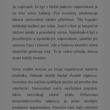
Je zajímavé, že byt s řádně platícím nájemníkem je
na trhu velmi žádaný. Pro investory představuje
taková nemovitost ideální příležitost. Tito kupující
nehledají bydlení pro sebe. Jejich cílem je bezpečné
uložení peněz a pravidelný výnos. Nabídnete-li byt s
prověřeným a spolehlivým nájemníkem, ušetříte jim
spoustu času i starostí. Jde o hotovou investici, která
okamžitě generuje zisk. To je velká výhoda, kterou
ocení každý investor.
Nový majitel nemusí po koupi organizovat náročné
prohlídky. Nebude složitě hledat vhodné nájemce.
Investice mu začíná vydělávat peníze od prvního dne
vlastnictví. Nemovitost navíc nezůstává prázdná,
takže nevznikají žádné ztráty. Přítomnost
bezproblémového nájemce je proto skvělým
prodejním argumentem. Pomůže vám najít vážného