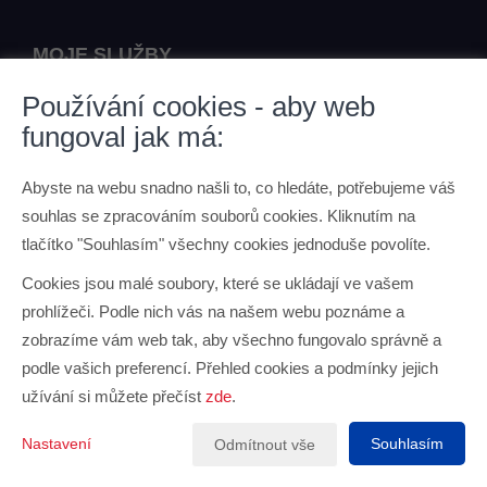
MOJE SLUŽBY
Používání cookies - aby web
Chci prodat nemovitost
fungoval jak má:
Nabídka nemovitostí
Abyste na webu snadno našli to, co hledáte, potřebujeme váš
JAK PRACUJI
souhlas se zpracováním souborů cookies. Kliknutím na
tlačítko "Souhlasím" všechny cookies jednoduše povolíte.
Něco o mně
Cookies jsou malé soubory, které se ukládají ve vašem
Jak pracuji
prohlížeči. Podle nich vás na našem webu poznáme a
zobrazíme vám web tak, aby všechno fungovalo správně a
podle vašich preferencí. Přehled cookies a podmínky jejich
užívání si můžete přečíst
zde
.
Vytvořeno v systému
CHYTRÝ WEB MAKLÉŘE
Tomawell s.r.o. © 2026
Nastavení
Souhlasím
Odmítnout vše