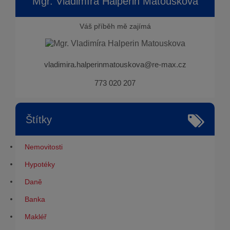
Mgr. Vladimíra Halperin Matouskova
Váš příběh mě zajímá
vladimira.halperinmatouskova@re-max.cz
773 020 207
Štítky
Nemovitosti
Hypotéky
Daně
Banka
Makléř