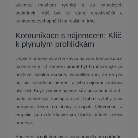
zájemce mnohem rychleji a za výhodných
podmínek. Váš byt se stane atraktivnější a
konkurenceschopnější na realitním trhu.
Komunikace s nájemcem: Klíč
k plynulým prohlídkám
Úspěch prodeje výrazně závisí na vaší komunikaci s
nájemníkem. O záměru prodat byt ho informujte co
nejdříve, ideálně osobně. Vysvětlete mu, že se pro
něj nic zásadního nemění a jeho nájemní smlouva
platí dál. Když pomine nájemníkův počáteční strach,
bude ochotnější spolupracovat. Dobré vztahy jsou
nejlepším lékem na obavy a napětí. Otevřenost a
empatie jsou zde klíčové pro hladký průběh celého
procesu.
Společně si pak domluvte jasná pravidla pro pořádání