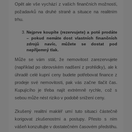
Opět ale vše vychází z vašich finančních možností,
požadavků na druhé straně a situace na realitním
trhu.
Nejprve koupíte (rezervujete) a pot
é
prodáte
– pokud nemáte dost vlastní
ch finan
čních
zdrojů navíc, můžete se dostat pod
nepříjemný tlak.
Může se vám stát, že nemovitost zarezervujete
(například po obrovském nadšení z prohlídky), ale k
úhradě celé kupní ceny budete potřebovat finance z
prodeje své nemovitosti, pak vás začne tlačit čas.
Kupujícího je třeba najít extrémně rychle, což s
sebou může nést riziko v podobě snížení ceny.
Zkušený realitní makléř umí tuto situaci částečně
korigovat zkušenostmi a postupy. Přesto s ním
vášeň konzultujte v dostatečném časovém předstihu.