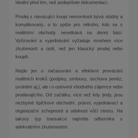
Ideální před tím, než podepíšete dokumentaci.
Prodej s navazující koupí nemovitosti bývá ošidný a
komplikovaný, o to spíše pro někoho, kdo se s
realitními obchody nesetkává na denní bázi.
Vyřizování a vyjednávání vyžaduje mnohem více
zkušeností a úsilí, než jen klasický prodej nebo
koupě.
Nejde jen o načasování a efektivní provázání
realitních kroků (podpisy, smlouvy, úschova peněz,
uvolnění aj.), ale i o oslovení vhodného zájemce nebo
prodávajícího. Od začátku, více než kdy jindy, jsou
nezbytné špičkové obchodní, právní, vyjednávací a
organizační schopnosti a odolnost vůči stresu. Na
takový typ transakce najměte odborníka s
adekvátními zkušenostmi.