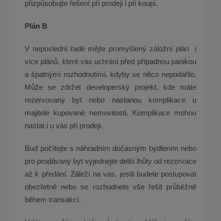
přizpůsobujte řešení při prodeji i při koupi.
Plán B
V neposlední řadě mějte promyšlený záložní plán i
více plánů, které vás uchrání před případnou panikou
a špatnými rozhodnutími, kdyby se něco nepodařilo.
Může se zdržet developerský projekt, kde máte
rezervovaný byt nebo nastanou komplikace u
majitele kupované nemovitosti. Komplikace mohou
nastat i u vás při prodeji.
Buď počítejte s náhradním dočasným bydlením nebo
pro prodávaný byt vyjednejte delší lhůty od rezervace
až k předání. Záleží na vás, jestli budete postupovat
obezřetně nebo se rozhodnete vše řešit průběžně
během transakcí.