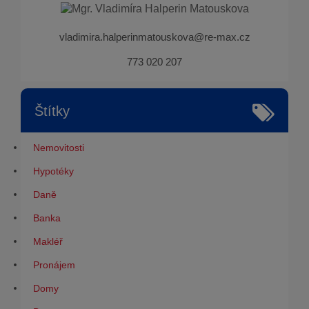
vladimira.halperinmatouskova@re-max.cz
773 020 207
Štítky
Nemovitosti
Hypotéky
Daně
Banka
Makléř
Pronájem
Domy