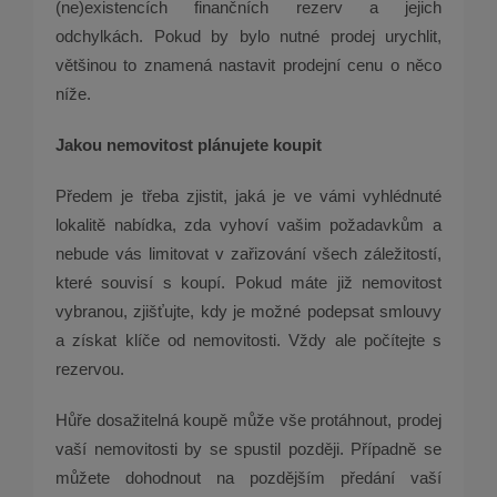
(ne)existencích finančních rezerv a jejich
odchylkách. Pokud by bylo nutné prodej urychlit,
většinou to znamená nastavit prodejní cenu o něco
níže.
Jakou nemovitost plánujete koupit
Předem je třeba zjistit, jaká je ve vámi vyhlédnuté
lokalitě nabídka, zda vyhoví vašim požadavkům a
nebude vás limitovat v zařizování všech záležitostí,
které souvisí s koupí. Pokud máte již nemovitost
vybranou, zjišťujte, kdy je možné podepsat smlouvy
a získat klíče od nemovitosti. Vždy ale počítejte s
rezervou.
Hůře dosažitelná koupě může vše protáhnout, prodej
vaší nemovitosti by se spustil později. Případně se
můžete dohodnout na pozdějším předání vaší