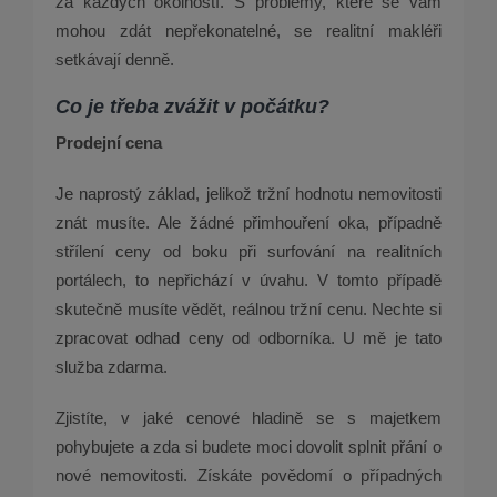
za každých okolností. S problémy, které se vám
mohou zdát nepřekonatelné, se realitní makléři
setkávají denně.
Co je třeba zvážit v počá
tku?
Prodejní
cena
Je naprostý základ, jelikož tržní hodnotu nemovitosti
znát musíte. Ale žádné přimhouření oka, případně
střílení ceny od boku při surfování na realitních
portálech, to nepřichází v úvahu. V tomto případě
skutečně musíte vědět, reálnou tržní cenu. Nechte si
zpracovat odhad ceny od odborníka. U mě je tato
služba zdarma.
Zjistíte, v jaké cenové hladině se s majetkem
pohybujete a zda si budete moci dovolit splnit přání o
nové nemovitosti. Získáte povědomí o případných