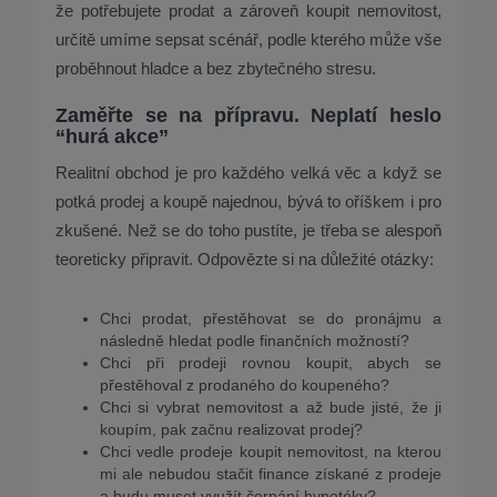
že potřebujete prodat a zároveň koupit nemovitost,
určitě umíme sepsat scénář, podle kterého může vše
proběhnout hladce a bez zbytečného stresu.
Zaměřte se na přípravu. Neplatí heslo
“hurá akce”
Realitní obchod je pro každého velká věc a když se
potká prodej a koupě najednou, bývá to oříškem i pro
zkušené. Než se do toho pustíte, je třeba se alespoň
teoreticky připravit. Odpovězte si na důležité otázky:
Chci prodat, přestěhovat se do pronájmu a
následně hledat podle finančních možností?
Chci při prodeji rovnou koupit, abych se
přestěhoval z prodaného do koupeného?
Chci si vybrat nemovitost a až bude jisté, že ji
koupím, pak začnu realizovat prodej?
Chci vedle prodeje koupit nemovitost, na kterou
mi ale nebudou stačit finance získané z prodeje
a budu muset využít čerpání hypotéky?