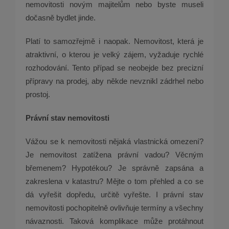
nemovitosti novým majitelům nebo byste museli
dočasně bydlet jinde.
Platí to samozřejmě i naopak. Nemovitost, která je
atraktivní, o kterou je velký zájem, vyžaduje rychlé
rozhodování. Tento případ se neobejde bez precizní
přípravy na prodej, aby někde nevznikl zádrhel nebo
prostoj.
Právní stav nemovitosti
Vážou se k nemovitosti nějaká vlastnická omezení?
Je nemovitost zatížena právní vadou? Věcným
břemenem? Hypotékou? Je správně zapsána a
zakreslena v katastru? Mějte o tom přehled a co se
dá vyřešit dopředu, určitě vyřešte. I právní stav
nemovitosti pochopitelně ovlivňuje termíny a všechny
návaznosti. Taková komplikace může protáhnout