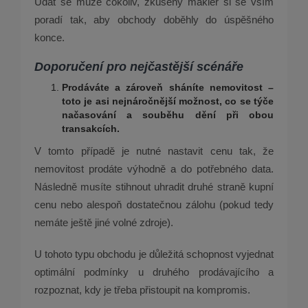
Udát se může cokoliv, zkušený makléř si se vším
poradí tak, aby obchody doběhly do úspěšného
konce.
Doporučení pro nejčastější
sc
é
náře
Prodáváte a zároveň
sh
áníte nemovitost –
toto je asi nejnáročnější možnost, co se týče
načasování a souběhu dění při obou
transakcích.
V tomto případě je nutné nastavit cenu tak, že
nemovitost prodáte výhodně a do potřebného data.
Následně musíte stihnout uhradit druhé straně kupní
cenu nebo alespoň dostatečnou zálohu (pokud tedy
nemáte ještě jiné volné zdroje).
U tohoto typu obchodu je důležitá schopnost vyjednat
optimální podmínky u druhého prodávajícího a
rozpoznat, kdy je třeba přistoupit na kompromis.