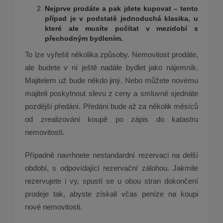
Nejprve prodáte a pak jdete kupovat –
tento
p
řípad je v podstatě jednoduchá klasika, u
kter
é
ale musíte počítat v mezidobí
s
p
řechodným bydlením.
To lze vyřešit několika způsoby. Nemovitost prodáte,
ale budete v ní ještě nadále bydlet jako nájemník.
Majitelem už bude někdo jiný. Nebo můžete novému
majiteli poskytnout slevu z ceny a smluvně sjednáte
pozdější předání. Předání bude až za několik měsíců
od zrealizování koupě po zápis do katastru
nemovitostí.
Případně navrhnete nestandardní rezervaci na delší
období, s odpovídající rezervační zálohou. Jakmile
rezervujete i vy, spustí se u obou stran dokončení
prodeje tak, abyste získali včas peníze na koupi
nové nemovitosti.