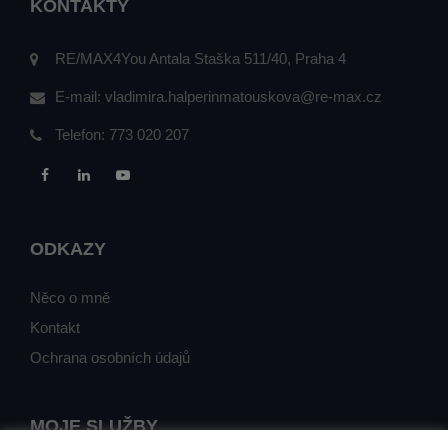
KONTAKTY
RE/MAX4You Antala Staška 511/40, Praha 4
E-mail:
vladimira.halperinmatouskova@re-max.cz
Telefon:
773 020 207
ODKAZY
Něco o mně
Kontakt
Ochrana osobních údajů
MOJE SLUŽBY