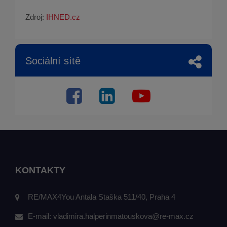
Zdroj:
IHNED.cz
Sociální sítě
KONTAKTY
RE/MAX4You Antala Staška 511/40, Praha 4
E-mail:
vladimira.halperinmatouskova@re-max.cz