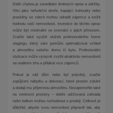
Další chybou je zanedbání drobných oprav a údržby.
Věci jako nefunkční dveře, kapající kohoutky nebo
praskliny ve zdech mohou odradit zájemce a snížit
hodnotu vaší nemovitosti. Investice do těchto oprav
může být minimální ve srovnání s jejich přínosem.
Zvažte také využití služeb profesionálního home
stagingu, který vám pomůže optimalizovat vzhled
a atmosféru vašeho domu či bytu. Profesionální
stylizace může výrazně zvýšit atraktivitu nemovitosti
na realitním trhu a přilákat více zájemců.
Pokud je váš dům nebo byt prázdný, zvažte
zapůjčení nábytku a dekorací, které prostor zútulní
a dodají mu příjemnou atmosféru. Nezapomeňte také
na venkovní prostory – dobře udržovaná zahrada
nebo balkon mohou rozhodnout o prodeji. Celkově je
důležité, abyste svou nemovitost připravili tak, aby