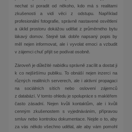
nechat si poradit od někoho, kdo má s realitami
zkušenosti a vidí věci z odstupu. Například
profesionální fotografie, správně nastavené osvětlení
a úklid prostoru dokážou udělat z průměrného bytu
lákavý domov. Stejně tak dobře napsaný popis by
měl nejen informovat, ale i vyvolat emoci a vzbudit
v zájemci chuť přijít se podívat osobně.
Zároveň je důležité nabídku správně zacílit a dostat ji
k co nejširšímu publiku. To obnáší nejen inzerci na
různých realitních serverech, ale i aktivní propagaci
na sociálních sítích nebo oslovení zájemců
z databází. V tomto ohledu je spolupráce s makléřem
často zásadní. Nejen kvůli kontaktům, ale i kvůli
cenným zkušenostem s vyjednáváním, přípravou
smluv nebo kontrolou dokumentace. Nejde o to, aby
za vás někdo všechno udělal, ale aby vám pomohl