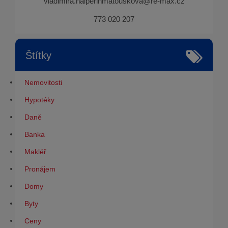
vladimira.halperinmatouskova@re-max.cz
773 020 207
Štítky
Nemovitosti
Hypotéky
Daně
Banka
Makléř
Pronájem
Domy
Byty
Ceny