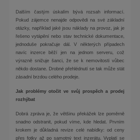
Dalším častým úskalím bývá rozsah informací.
Pokud zájemce nenajde odpovědi na své základní
otázky, například jaké jsou náklady na provoz, jak je
řešeno vytápění nebo stav technické dokumentace,
jednoduše pokračuje dál. V některých případech
navíc inzerce běží jen na jednom serveru, což
výrazně snižuje šanci, že se k nemovitosti vůbec
někdo dostane. Drobné přehlédnutí se tak může stát
zásadní brzdou celého prodeje.
Jak problémy otočit ve svůj prospěch a prodej
rozhýbat
Dobrá zpráva je, že většinu překážek lze poměrně
snadno odstranit, pokud víme, kde hledat. Prvním
krokem je důkladná revize celé nabídky: od ceny
přes fotky až po samotný text inzerátu. Vyplatí se