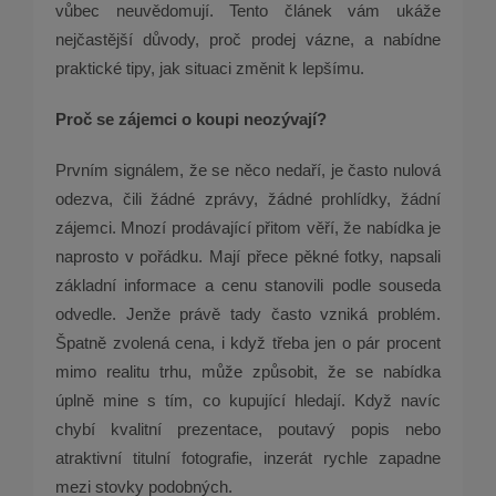
vůbec neuvědomují. Tento článek vám ukáže
nejčastější důvody, proč prodej vázne, a nabídne
praktické tipy, jak situaci změnit k lepšímu.
Proč se zájemci o koupi neozývají?
Prvním signálem, že se něco nedaří, je často nulová
odezva, čili žádné zprávy, žádné prohlídky, žádní
zájemci. Mnozí prodávající přitom věří, že nabídka je
naprosto v pořádku. Mají přece pěkné fotky, napsali
základní informace a cenu stanovili podle souseda
odvedle. Jenže právě tady často vzniká problém.
Špatně zvolená cena, i když třeba jen o pár procent
mimo realitu trhu, může způsobit, že se nabídka
úplně mine s tím, co kupující hledají. Když navíc
chybí kvalitní prezentace, poutavý popis nebo
atraktivní titulní fotografie, inzerát rychle zapadne
mezi stovky podobných.