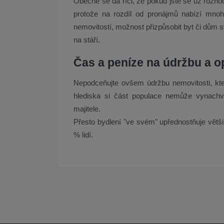
Obecně se dá říci, že pokud jste se už rozhod
protože na rozdíl od pronájmů nabízí mnoh
nemovitostí, možnost přizpůsobit byt či dům s
na stáří.
Čas a peníze na údržbu a o
Nepodceňujte ovšem údržbu nemovitosti, kte
hlediska si část populace nemůže vynachvál
majitele.
Přesto bydlení "ve svém" upřednostňuje větš
% lidí.