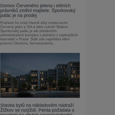
Domov Červeného jelena i elitních
právníků změní majitele. Šporkovský
palác je na prodej
Pražané ho znají hlavně díky restauracím
Červený jelen a SIA a také cukráři Skálovi.
Šporkovský palác je ale především
administrativní komplex s jedněmi z nejdražších
kanceláří v Praze. Sídlí zde například elitní
právníci Dentons, farmaceutická...
Stavba bytů na nákladovém nádraží
Žižkov se rozjíždí. Penta požádala o
povolení na zbytek severovýchodní