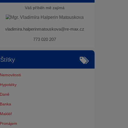
Váš příběh mě zajímá
vladimira.halperinmatouskova@re-max.cz
773 020 207
Štítky
Nemovitosti
Hypotéky
Daně
Banka
Makléř
Pronájem