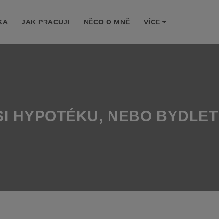
KA
JAK PRACUJI
NĚCO O MNĚ
VÍCE
T SI HYPOTÉKU, NEBO BYDLE