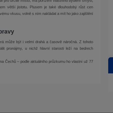
li pro určité místo, má pořízení vlastního bydlení smysl,
em větší jistotu. Plusem je také dlouhodobý růst cen
vému vkusu, volně s ním nakládat a mít ho jako zajištění
pravy
rá může být i velmi drahá a časově náročná. Z tohoto
it pronájmy, u nichž hlavní starosti leží na bedrech
ina Čechů – podle aktuálního průzkumu ho vlastní už 77