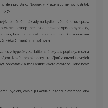
em, ale i pro Brno. Naopak v Praze jsou nemovitosti tak
í byty.
ýšit o měsíční náklady na bydlení včetně fondu oprav,
o čtvrtinu levnější než takto upravená splátka hypotéky,
situaci, kdy chcete mít otevřenou cestu ke snadnému
vůli věku či finančním možnostem.
ovanou z hypotéky zaplatíte i s úroky a s poplatky, možná
pronájem. Navíc, protože ceny pronájmů z důvodu levných
 být nedostatek a mají všude dveře otevřené. Také nový
jemní bydlení, ovlivňují i aktuální osobní preference jako