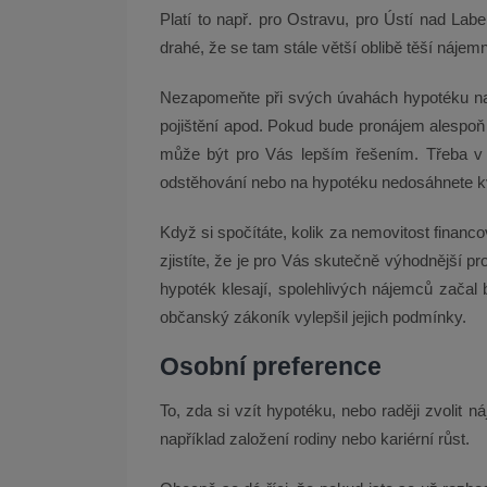
Platí to např. pro Ostravu, pro Ústí nad Lab
drahé, že se tam stále větší oblibě těší nájemn
Nezapomeňte při svých úvahách hypotéku nav
pojištění apod. Pokud bude pronájem alespoň 
může být pro Vás lepším řešením. Třeba v 
odstěhování nebo na hypotéku nedosáhnete k
Když si spočítáte, kolik za nemovitost financ
zjistíte, že je pro Vás skutečně výhodnější 
hypoték klesají, spolehlivých nájemců začal
občanský zákoník vylepšil jejich podmínky.
Osobní preference
To, zda si vzít hypotéku, nebo raději zvolit ná
například založení rodiny nebo kariérní růst.