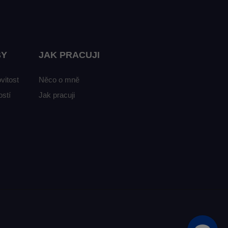
BY
JAK PRACUJI
vitost
Něco o mně
stí
Jak pracuji