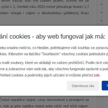
téměř každý, kdo má stabilní příjem, včetně lidí se
ýše v 1. čtvrtletí roku 2015 mírně přesahuje hranici 1,7
ám stoupá i zájem o dlouhodobou (pětiletou) fixaci
otřeby, možnosti, finanční situaci i věk. Čím dříve ji
ání cookies - aby web fungoval jak má:
kých měsíčních poplatků osvobozeni. Sečtěte své příjmy
v nové nemovitosti, a počítejte i s finanční rezervou pro
ebu snadno našli to, co hledáte, potřebujeme váš souhlas se zprac
 vyžaduje životní pojištění.
ies. Kliknutím na tlačítko "Souhlasím" všechny cookies jednoduše p
aměstnání a nevědí, ve kterém městě chtějí bydlet, se
u malé soubory, které se ukládají ve vašem prohlížeči. Podle nich v
 v Praze jsou navíc pronájmy oproti hypotéce levnější.
e a zobrazíme vám web tak, aby všechno fungovalo správně a pod
vykle výhodné i tehdy, pokud v dohledné době očekáváte
Přehled cookies a podmínky jejich užívání si můžete přečíst
zde
.
Odmítnout vše
eské republice stejné, ceny nemovitostí a pronájmů se
m, kde je jeho splátka stejná nebo nižší než tržní nájem.