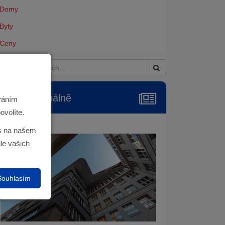
Domy
Byty
Ceny
Reality aktuálně
ováním
ovolíte.
ás na našem
le vašich
Souhlasím