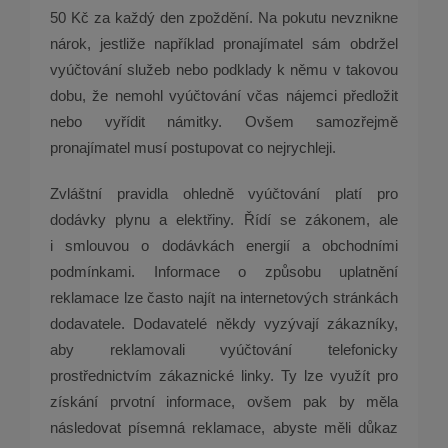
50 Kč za každý den zpoždění. Na pokutu nevznikne
nárok, jestliže například pronajímatel sám obdržel
vyúčtování služeb nebo podklady k němu v takovou
dobu, že nemohl vyúčtování včas nájemci předložit
nebo vyřídit námitky. Ovšem samozřejmě
pronajímatel musí postupovat co nejrychleji.
Zvláštní pravidla ohledně vyúčtování platí pro
dodávky plynu a elektřiny. Řídí se zákonem, ale
i smlouvou o dodávkách energií a obchodními
podmínkami. Informace o způsobu uplatnění
reklamace lze často najít na internetových stránkách
dodavatele. Dodavatelé někdy vyzývají zákazníky,
aby reklamovali vyúčtování telefonicky
prostřednictvím zákaznické linky. Ty lze využít pro
získání prvotní informace, ovšem pak by měla
následovat písemná reklamace, abyste měli důkaz