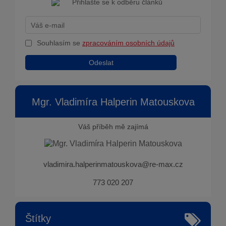
Souhlasím se
zpracováním osobních údajů
Odeslat
Mgr. Vladimíra Halperin Matouskova
Váš příběh mě zajímá
vladimira.halperinmatouskova@re-max.cz
773 020 207
Štítky