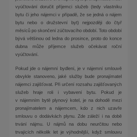
vyúčtování doručit příjemci služeb (tedy vlastníku
bytu či jeho nájemci v případě, že se jedná o nájem
bytu nebo o družstevní byt) nejpozději do čtyř
měsíců po skončení zúčtovacího období. Toto období
bývá většinou od ledna do prosince, proto do konce
dubna může příjemce služeb očekávat roční
vyúčtování.
Pokud jde o nájemní bydlení, je v nájemní smlouvě
obvykle stanoveno, jaké služby bude pronajímatel
nájemci zajišťovat. Při určení rozsahu zajišťovaných
služeb hraje roli i vybavení bytu. Pokud je
v nájemním bytě plynový kotel, je na dohodě mezi
pronajímatelem a nájemcem, kdo z nich uzavře
smlouvu o dodávkách plynu. Zde záleží i na době
trvání nájmu. U nájmů na dobu neurčitou nebo
trvajících několik let je výhodnější, když smlouvu