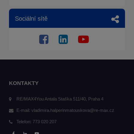
Sociální sítě
KONTAKTY
RE/MAX4You Antala Staška 511/40, Praha 4
E-mail:
vladimira.halperinmatouskova@re-max.cz
Telefon:
773 020 207