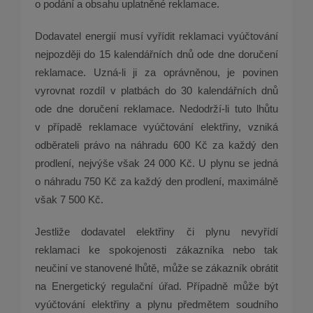
o podání a obsahu uplatněné reklamace.
Dodavatel energií musí vyřídit reklamaci vyúčtování
nejpozději do 15 kalendářních dnů ode dne doručení
reklamace. Uzná-li ji za oprávněnou, je povinen
vyrovnat rozdíl v platbách do 30 kalendářních dnů
ode dne doručení reklamace. Nedodrží-li tuto lhůtu
v případě reklamace vyúčtování elektřiny, vzniká
odběrateli právo na náhradu 600 Kč za každý den
prodlení, nejvýše však 24 000 Kč. U plynu se jedná
o náhradu 750 Kč za každý den prodlení, maximálně
však 7 500 Kč.
Jestliže dodavatel elektřiny či plynu nevyřídí
reklamaci ke spokojenosti zákazníka nebo tak
neučiní ve stanovené lhůtě, může se zákazník obrátit
na Energetický regulační úřad. Případně může být
vyúčtování elektřiny a plynu předmětem soudního