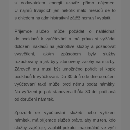
s dodavatelem energií uzavře přímo nájemce.
U nájmů trvajících jen několik málo měsíců se to
s ohledem na administrativní zátěž nemusí vyplatit.
Příjemce služeb může požádat o nahlédnutí
do podkladů k vyúčtování a má právo si vyžádat
doložení nákladů na jednotlivé služby a požadovat
vysvětlení, jakým způsobem byly služby
rozúčtovány a jak byly stanoveny zálohy na služby.
Zároveň mu musí být umožněno pořídit si kopie
podkladů k vyúčtování. Do 30 dnů ode dne doručení
vyúčtování také může proti němu podat námitky.
Na vyřízení je pak stanovena lhůta 30 dní počítaná
od doručení námitek.
Zpozdí-li se vyúčtování služeb nebo vyřízení
námitek, má příjemce služeb právo, aby mu ten, kdo
služby zajišťuje, zaplatil pokutu, maximálně ve výši