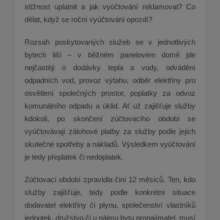
stížnost uplatnit a jak vyúčtování reklamovat? Co
dělat, když se roční vyúčtování opozdí?
Rozsah poskytovaných služeb se v jednotlivých
bytech liší – v běžném panelovém domě jde
nejčastěji o dodávky tepla a vody, odvádění
odpadních vod, provoz výtahu, odběr elektřiny pro
osvětlení společných prostor, poplatky za odvoz
komunálního odpadu a úklid. Ať už zajišťuje služby
kdokoli, po skončení zúčtovacího období se
vyúčtovávají zálohové platby za služby podle jejich
skutečné spotřeby a nákladů. Výsledkem vyúčtování
je tedy přeplatek či nedoplatek.
Zúčtovací období zpravidla činí 12 měsíců. Ten, kdo
služby zajišťuje, tedy podle konkrétní situace
dodavatel elektřiny či plynu, společenství vlastníků
jednotek, družstvo či u nájmu bytu pronajímatel, musí