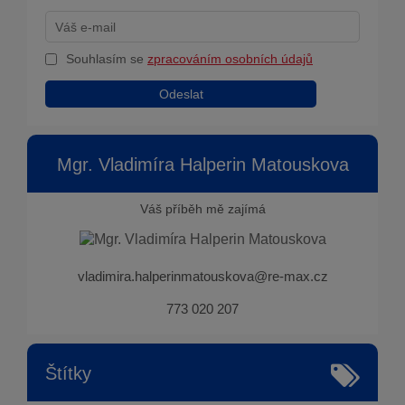
Souhlasím se
zpracováním osobních údajů
Odeslat
Mgr. Vladimíra Halperin Matouskova
Váš příběh mě zajímá
vladimira.halperinmatouskova@re-max.cz
773 020 207
Štítky