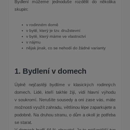
Bydlení můžeme jednoduše rozdělit do několika
skupin:
v rodinném domě
v bytě, který je tzv. družstevní
v bytě, který máme ve vlastnictví
v nájmu
nějak jinak, co se nehodí do žádné varianty
1. Bydlení v domech
Úplně nejčastěji bydlíme v klasických rodinných
domech. Lidé, kteří takhle žijí, vidí hlavní výhodu
v soukromí. Nerušíte sousedy a oni zase vás, máte
možnosti využít zahradu, většinou lépe zaparkujete a
podobně. Na druhou stranu, o dům a okolí je potřeba
se starat.
V domech bydlí 44 % obyvatel. Je to nejčastější typ