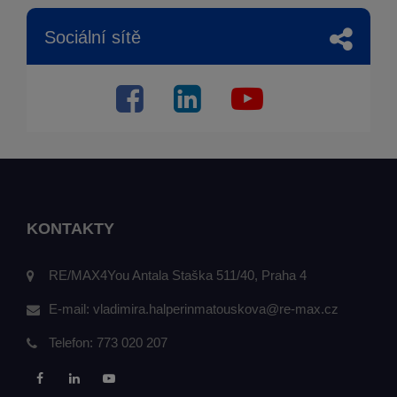
Sociální sítě
KONTAKTY
RE/MAX4You Antala Staška 511/40, Praha 4
E-mail:
vladimira.halperinmatouskova@re-max.cz
Telefon:
773 020 207