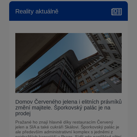
Reality aktuálně
Domov Červeného jelena i elitních právníků
změní majitele. Šporkovský palác je na
prodej
Pražané ho znají hlavně díky restauracím Červený
jelen a SIA a také cukráři Skálovi. Šporkovský palác je
ale především administrativní komplex s jedněmi z
nejdražších kanceláří v Praze. Sídlí zde například elitní