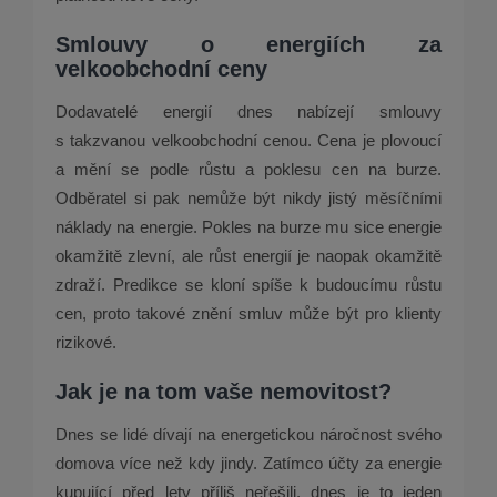
Smlouvy o energiích za
velkoobchodní ceny
Dodavatelé energií dnes nabízejí smlouvy
s takzvanou velkoobchodní cenou. Cena je plovoucí
a mění se podle růstu a poklesu cen na burze.
Odběratel si pak nemůže být nikdy jistý měsíčními
náklady na energie. Pokles na burze mu sice energie
okamžitě zlevní, ale růst energií je naopak okamžitě
zdraží. Predikce se kloní spíše k budoucímu růstu
cen, proto takové znění smluv může být pro klienty
rizikové.
Jak je na tom vaše nemovitost?
Dnes se lidé dívají na energetickou náročnost svého
domova více než kdy jindy. Zatímco účty za energie
kupující před lety příliš neřešili, dnes je to jeden