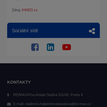
Zdroj:
IHNED.cz
Sociální sítě
KONTAKTY
RE/MAX4You Antala Staška 511/40, Praha 4
E-mail:
vladimira.halperinmatouskova@re-max.cz